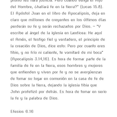
pronto les hará justicia. Pero cuando venga el Hijo
del Hombre, ¿hallará fe en la tierra?” (Lucas 15.8).
El Apóstol Juan en el libro de Apocalipsis, deja en
claro que millones de creyentes en los últimos días
perderán su fe y serán rechazados por Dios. ~ “Y
escribe al ángel de la iglesia en Laodicea: He aquí
el Amén, el testigo fiel y verdadero, el principio de
la creación de Dios, dice esto: Pero por cuanto eres
tibio, y no frío ni caliente, te vomitaré de mi boca”
(Apocalipsis 3.14,16). Es hora de formar parte de la
familia de fe en la tierra, esos hombres y mujeres
que entienden y viven por fe y no se avergüenzan
de tomar su lugar en comunión en la casa de fe de
Dios sobre la tierra, dejando la iglesia tibia que
John profetizó por detrás. Es hora de tomar en serio
la fe y la palabra de Dios.
Efesios 6.16