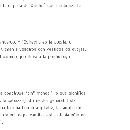
3
r la espada de Cristo,
que simboliza la
mbargo, ~ “Estrecha es la puerta, y
 vienen a vosotros con vestidos de ovejas,
l camino que lleva a la perdición, y
6
se construye “sin
manos,” lo que significa
la cabeza y el director general. Esta
na familia humilde y feliz, la familia de
 de su propia familia, esta iglesia sólo es
).