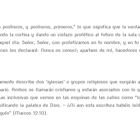
 postreros, y postreros, primeros,” lo que significa que la verd
ndo la cortina y dando un vistazo profético al futuro de la sala 
 aquel día: Señor, Señor, ¿no profetizamos en tu nombre, y en 
es les declararé: Nunca os conocí; apartaos de mí, hacedores
mento describe dos ‘iglesias’ o grupos religiosos que surgirán a
nario. Ambos se llamarán cristianos y estarán asociados con lo 
iosas inclusivas que vemos en las esquinas de las calles como “l
sificando la palabra de Dios. ~ ¿Ni aun esta escritura habéis le
ngulo” (Marcos 12.10).