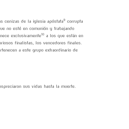
9
s cenizas de la iglesia apóstata
corrupta
que no esté en comunión y trabajando
10
tenece exclusivamente
a los que están en
iosos finalistas, los vencedores finales.
tenecen a este grupo extraordinario de
spreciaron sus vidas hasta la muerte.