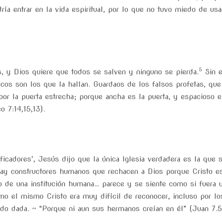
dría entrar en la vida espiritual, por lo que no tuvo miedo de usa
5
, y Dios quiere que todos se salven y ninguno se pierda.
Sin e
ocos son los que la hallan. Guardaos de los falsos profetas, que
por la puerta estrecha; porque ancha es la puerta, y espacioso e
 7:14,15,13).
ficadores’, Jesús dijo que la única Iglesia verdadera es la que 
ay constructores humanos que rechacen a Dios porque Cristo es 
to de una institución humana… parece y se siente como si fuera u
mo el mismo Cristo era muy difícil de reconocer, incluso por los
ido dada. ~ “Porque ni aun sus hermanos creían en él” (Juan 7.5