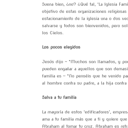
Suena bien, ¿no? ¿Qué tal, ‘La Iglesia Fam
objetivo de estas organizaciones religiosa
estacionamiento de la iglesia una o dos ve
salvarse y todos son bienvenidos, pero so
los Cielos.
Los pocos elegidos
Jesús dijo ~ “Muchos son llamados, y poco
pueden engañar a aquellos que son demasia
familia es ~ “No penséis que he venido par
al hombre contra su padre, a la hija contr
Salva a tu familia
La mayoría de estos ‘edificadores’, empres
ama a tu familia más que a ti y quiere qu
Abraham al tomar tu cruz. Abraham es retr