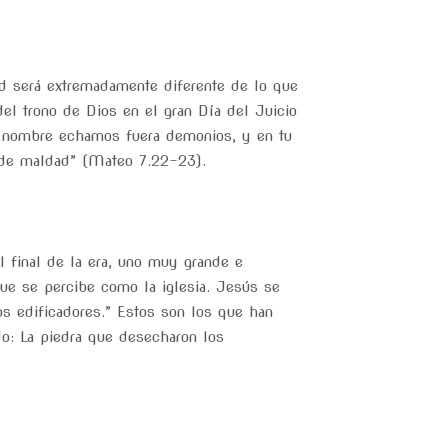
ad será extremadamente diferente de lo que
del trono de Dios en el gran Día del Juicio
tu nombre echamos fuera demonios, y en tu
 de maldad” (Mateo 7.22-23).
l final de la era, uno muy grande e
que se percibe como la iglesia. Jesús se
os edificadores.” Estos son los que han
ído: La piedra que desecharon los