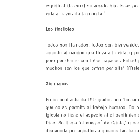
espiritual (la cruz) su amado hijo Isaac po
4
vida a través de la muerte.
Los finalistas
Todos son llamados, todos son bienvenidos
angosto el camino que lleva a la vida, y p
pero por dentro son lobos rapaces. Entrad 
muchos son los que entran por ella” (Mateo
Sin manos
En un contraste de 180 grados con ‘los edi
que no se permite el trabajo humano. No h
iglesia no tiene el aspecto ni el sentimien
7
Dios. Se llama ‘el cuerpo
de Cristo,’ y co
discernida por aquellos a quienes les ha s