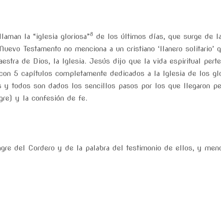
8
llaman la “iglesia gloriosa”
de los últimos días, que surge de la
uevo Testamento no menciona a un cristiano ‘llanero solitario’ 
estra de Dios, la Iglesia. Jesús dijo que la vida espiritual per
con 5 capítulos completamente dedicados a la Iglesia de los glor
 y todos son dados los sencillos pasos por los que llegaron per
gre) y la confesión de fe.
gre del Cordero y de la palabra del testimonio de ellos, y meno