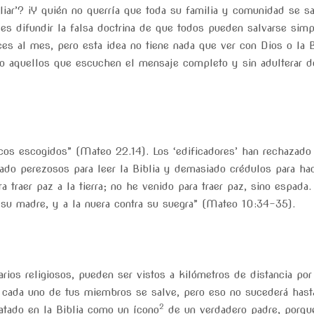
iliar’? ¡Y quién no querría que toda su familia y comunidad se s
s es difundir la falsa doctrina de que todos pueden salvarse si
ces al mes, pero esta idea no tiene nada que ver con Dios o la 
lo aquellos que escuchen el mensaje completo y sin adulterar de
s escogidos” (Mateo 22.14). Los ‘edificadores’ han rechazado a
do perezosos para leer la Biblia y demasiado crédulos para hac
a traer paz a la tierra; no he venido para traer paz, sino espad
a su madre, y a la nuera contra su suegra” (Mateo 10:34-35).
arios religiosos, pueden ser vistos a kilómetros de distancia po
e cada uno de tus miembros se salve, pero eso no sucederá has
2
atado en la Biblia como un ícono
de un verdadero padre, porque